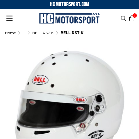
HC motorsport.COM
0
Home
...
BELL RS7-K
BELL RS7-K