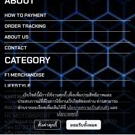
ABOUT
HOW TO PAYMENT
ORDER TRACKING
ABOUT US
CONTACT
CATEGORY
F1 MERCHANDISE
LIFESTYLE
เว็บไซต์นี้มีการใช้งานคุกกี้ เพื่อเพิ่มประสิทธิภาพและ
KARTING
ประสบการณ์ที่ดีในการใช้งานเว็บไซต์ของท่าน ท่านสามารถ
RACING
อ่านรายละเอียดเพิ่มเติมได้ที่
นโยบายความเป็นส่วนตัว
และ
นโยบายคุกกี้
HC MOTORSPORT
430 ถนนสวนผัก เเขวงตลิ่งซัน เขตตลิ่งซั่น กทม 10170
ตั้งค่าคุกกี้
ยอมรับทั้งหมด
โทร 02-2231144
หรือ 0952509909