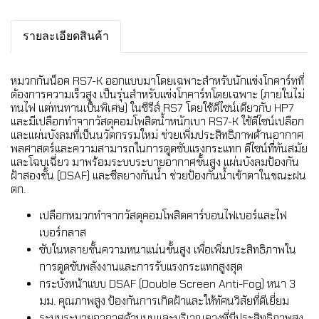
รายละเอียดสินค้า
หมวกกันน็อค RS7-K ออกแบบมาโดยเฉพาะสำหรับนักแข่งโกคาร์ทที่
ต้องการความเร็วสูง เป็นรุ่นสำหรับแข่งโกคาร์ทโดยเฉพาะ (ภายในไม่
ทนไฟ แต่ทนทานเป็นพิเศษ) ในซีรีส์ RS7 โดยใช้ดีไซน์เดียวกับ HP7
และมีเปลือกทำจากวัสดุคอมโพสิตน้ำหนักเบา RS7-K ใช้ดีไซน์เปลือก
และแผ่นบังลมที่เป็นนวัตกรรมใหม่ ช่วยเพิ่มประสิทธิภาพด้านอากาศ
พลศาสตร์และความสามารถในการดูดซับแรงกระแทก ดีไซน์ที่ทันสมัย
และโฉบเฉี่ยว มาพร้อมระบบระบายอากาศขั้นสูง แผ่นบังลมป้องกัน
ฝ้าสองชั้น (DSAF) และซีลยางกันน้ำ ช่วยป้องกันน้ำเข้าตาในขณะฝน
ตก.
เปลือกหมวกทำจากวัสดุคอมโพสิตคาร์บอนไฟเบอร์และไฟ
เบอร์กลาส
ซับในหลายชั้นความหนาแน่นขั้นสูง เพื่อเพิ่มประสิทธิภาพใน
การดูดซับพลังงานและการรับแรงกระแทกสูงสุด
กระบังหน้าแบบ DSAF (Double Screen Anti-Fog) หนา 3
มม. คุณภาพสูง ป้องกันการเกิดฝ้าและให้ทัศนวิสัยที่ดีเยี่ยม
ระบบระบายอากาศด้านบนและบริเวณคางที่มีประสิทธิภาพสูง