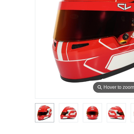
⚲
Hover to zoo