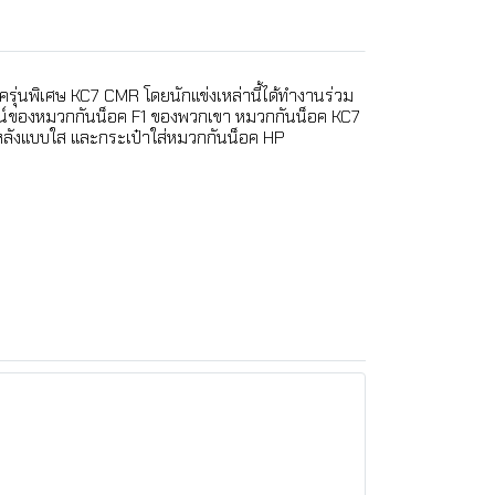
ุ่นพิเศษ KC7 CMR โดยนักแข่งเหล่านี้ได้ทำงานร่วม
กษณ์ของหมวกกันน็อค F1 ของพวกเขา หมวกกันน็อค KC7
หลังแบบใส และกระเป๋าใส่หมวกกันน็อค HP