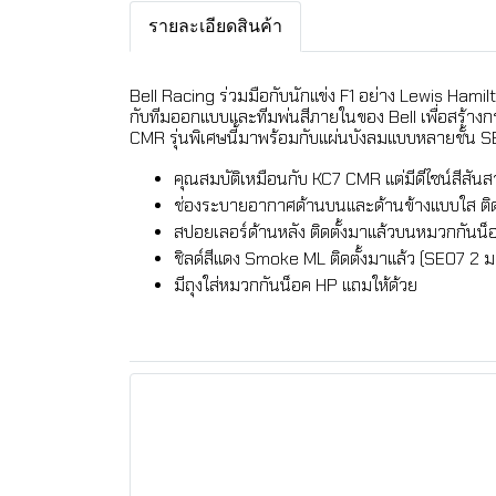
รายละเอียดสินค้า
Bell Racing ร่วมมือกับนักแข่ง F1 อย่าง Lewis Ham
กับทีมออกแบบและทีมพ่นสีภายในของ Bell เพื่อสร้าง
CMR รุ่นพิเศษนี้มาพร้อมกับแผ่นบังลมแบบหลายชั้น
คุณสมบัติเหมือนกับ KC7 CMR แต่มีดีไซน์สีสัน
ช่องระบายอากาศด้านบนและด้านข้างแบบใส ติด
สปอยเลอร์ด้านหลัง ติดตั้งมาแล้วบนหมวกกันน็
ชิลด์สีแดง Smoke ML ติดตั้งมาแล้ว (SE07 2 ม
มีถุงใส่หมวกกันน็อค HP แถมให้ด้วย