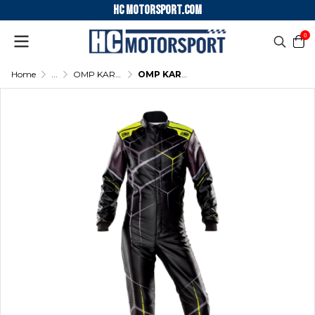
HC motorsport.COM
0
Home
...
OMP KARTING SUIT KS ART OVERALL
OMP KARTING SUIT KS ART OVERALL - (Black - Fluo Yellow)