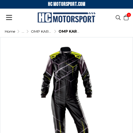
HC motorsport.COM
0
Home
...
OMP KARTING SUIT KS ART OVERALL
OMP KARTING SUIT KS ART OVERALL - (Black - Fluo Yellow)