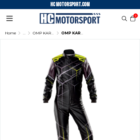
HC motorsport.COM
0
Home
...
OMP KARTING SUIT KS ART OVERALL
OMP KARTING SUIT KS ART OVERALL - (Black - Fluo Yellow)