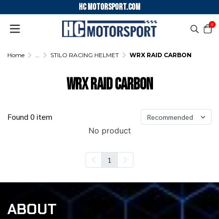
HC motorsport.COM
0
Home
...
STILO RACING HELMET
WRX RAID CARBON
WRX RAID CARBON
Found 0 item
Recommended
No product
1
ABOUT