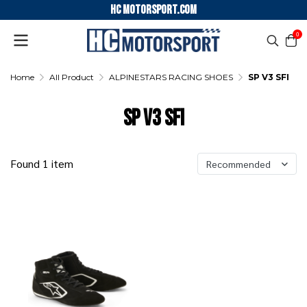
HC motorsport.COM
0
Home
All Product
ALPINESTARS RACING SHOES
SP V3 SFI
SP V3 SFI
Found 1 item
Recommended