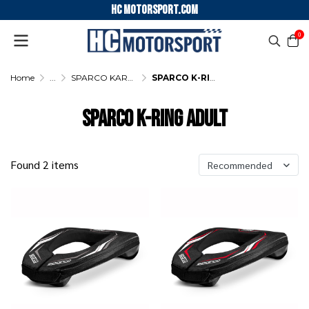
HC motorsport.COM
0
Home
...
SPARCO KARTING NECK COLLAR
SPARCO K-RING ADULT
SPARCO K-RING ADULT
Found 2 items
Recommended