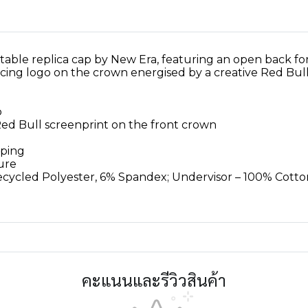
rtable replica cap by New Era, featuring an open back for
Racing logo on the crown energised by a creative Red Bull
p
Red Bull screenprint on the front crown
iping
ure
Recycled Polyester, 6% Spandex; Undervisor – 100% Cotto
คะแนนและรีวิวสินค้า