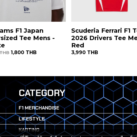
iams F1 Japan
Scuderia Ferrari F1
sized Tee Mens -
2026 Drivers Tee Me
te
Red
1,800 THB
3,990 THB
 THB
CATEGORY
F1 MERCHANDISE
LIFESTYLE
KARTING