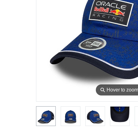
⚲
Hover to zoo