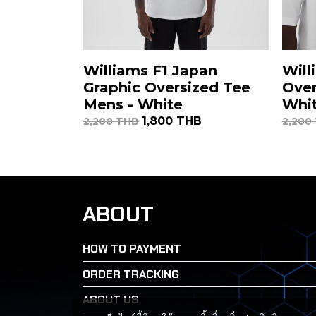
Williams F1 Japan
Will
Graphic Oversized Tee
Over
Mens - White
Whi
1,800 THB
2,200 THB
2,200
ABOUT
HOW TO PAYMENT
ORDER TRACKING
ABOUT US