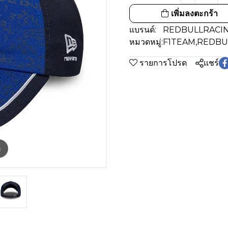
เพิ่มลงตะกร้า
แบรนด์:
REDBULLRACIN
หมวดหมู่:
F1TEAM
,
REDBU
รายการโปรด
แชร์
m