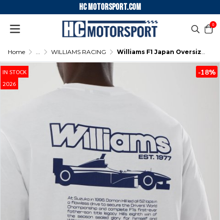
HC motorsport.COM
0
Home
...
WILLIAMS RACING
Williams F1 Japan Oversized Tee Mens - White
-18%
IN STOCK
2026