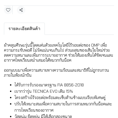
แชร์
รายละเอียดสินค้า
ผ้าคลุมศีรษะรุ่นนี้โดดเด่นด้วยเทคโนโลยีไร้รอยต่อของ OMP เพื่อ
ความกระชับพอดี ไม่รัดแน่นจนเกินไป ส่วนผสมของเส้นใยใหม่ช่วย
ลดความหนาและเพิ่มการระบายอากาศ ช่วยให้มองเห็นได้ชัดเจนและ
อากาศไหลเวียนสม่ำเสมอใต้หมวกกันน็อค
ออกแบบมาเพื่อความสบายทางความร้อนและสมาธิที่ไม่ถูกรบกวน
ภายในห้องนักบิน
ได้รับการรับรองมาตรฐาน FIA 8856-2018
เบากว่ารุ่น TECNICA EVO เดิม 15%
โครงสร้างไร้รอยต่อพร้อมตะเข็บด้านข้างแบบเรียบพิเศษคู่
ปรับให้เหมาะสมเพื่อความสบายในการสวมหมวกกันน็อคและ
การไหลเวียนของอากาศ
วัสดุนุ่ม ยืดหยุ่น มีให้เลือกสองขนาด