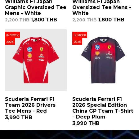
Williams F1 Japan
Williams F1 Japan
Graphic Oversized Tee
Oversized Tee Mens -
Mens - White
White
1,800 THB
1,800 THB
2,200 THB
2,200 THB
IN STOCK
IN STOCK
2026
2026
Scuderia Ferrari F1
Scuderia Ferrari F1
Team 2026 Drivers
2026 Special Edition
Tee Mens - Red
China GP Team T-Shirt
- Deep Plum
3,990 THB
3,990 THB