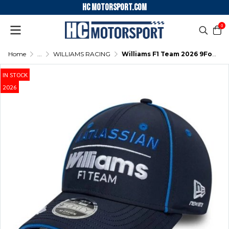
HC motorsport.COM
0
Home
...
WILLIAMS RACING
Williams F1 Team 2026 9Forty Cap Adults - Navy
IN STOCK
2026