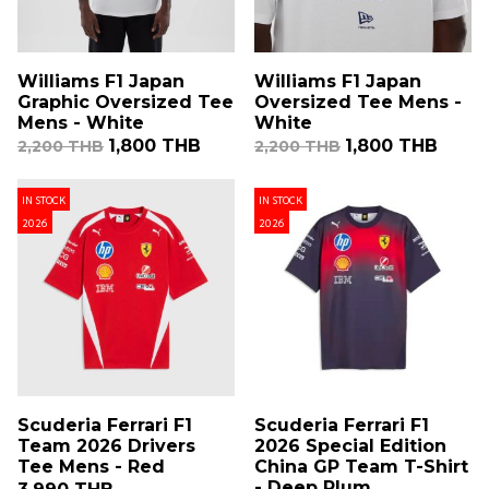
Williams F1 Japan
Williams F1 Japan
Graphic Oversized Tee
Oversized Tee Mens -
Mens - White
White
1,800 THB
1,800 THB
2,200 THB
2,200 THB
IN STOCK
IN STOCK
2026
2026
Scuderia Ferrari F1
Scuderia Ferrari F1
Team 2026 Drivers
2026 Special Edition
Tee Mens - Red
China GP Team T-Shirt
- Deep Plum