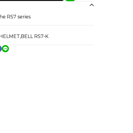
the RS7 series
 HELMET
,
BELL RS7-K