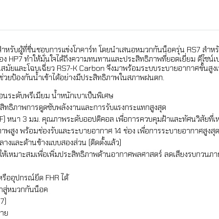
บผู้ที่ชื่นชอบการแข่งโกคาร์ท โดยนำเสนอหมวกกันน็อครุ่น RS7 สำหรั
 HP7 ทำให้มั่นใจได้ถึงความทนทานและประสิทธิภาพที่ยอดเยี่ยม ดีไซน์เปล
นสมัยและโฉบเฉี่ยว RS7-K Carbon จึงมาพร้อมระบบระบายอากาศขั้นสูงเพื่
ช่วยป้องกันน้ำเข้าได้อย่างมีประสิทธิภาพในสภาพฝนตก.
นระดับพรีเมียม น้ำหนักเบาเป็นพิเศษ
ประสิทธิภาพการดูดซับพลังงานและการรับแรงกระแทกสูงสุด
AF) หนา 3 มม. คุณภาพระดับออปติคอล เพื่อการควบคุมฝ้าและทัศนวิสัยที่เห
าพสูง พร้อมช่องรับและระบายอากาศ 14 ช่อง เพื่อการระบายอากาศสูงสุ
และด้านข้างแบบสองส่วน (ติดตั้งแล้ว)
ให้เหมาะสมเพื่อเพิ่มประสิทธิภาพด้านอากาศพลศาสตร์ ลดเสียงรบกวนภ
ืออุปกรณ์ยึด FHR ได้
้าสู่หมวกกันน็อค
7)
บาย