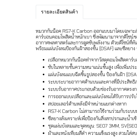
รายละเอียดสินค้า
หมวกกันน็อค RS7-K Carbon ออกแบบมาโดยเฉพาะสำหรั
คาร์บอนคอมโพสิตน้ำหนักเบา ซึ่งพัฒนามาจากดีไซน์ของ
อากาศพลศาสตร์และการดูดซับพลังงาน ด้วยดีไซน์ที่ทั
พร้อมแผ่นบังลมป้องกันฝ้าสองชั้น (DSAF) และซีลยาง 
เปลือกหมวกกันน็อคทำจากวัสดุคอมโพสิตคาร์บอ
ซับในหลายชั้นความหนาแน่นขั้นสูง เพื่อเพิ่ม
แผ่นบังลมแบบฉีดขึ้นรูปสองชั้น ป้องกันฝ้า (DS
ระบบระบายอากาศด้านบนและคางที่มีประสิทธิภ
ระบบรับอากาศประกอบด้วยช่องรับอากาศตรงกลาง
การออกแบบเปลือกและแผ่นบังลมได้รับการปรับ
สปอยเลอร์ด้านหลังมีจำหน่ายแยกต่างหาก
RS7-K Carbon ไม่สามารถใช้งานร่วมกับระบบหร
ซีลยางสังเคราะห์เพื่อป้องกันสิ่งสกปรกและน้ำเข
ชุดแผ่นบังลมและจุดหมุน: SE07 3MM, SV(SE0
ผ้าและหนังเทียมสีดำ ความแข็งแรงสูง สวมใส่ส