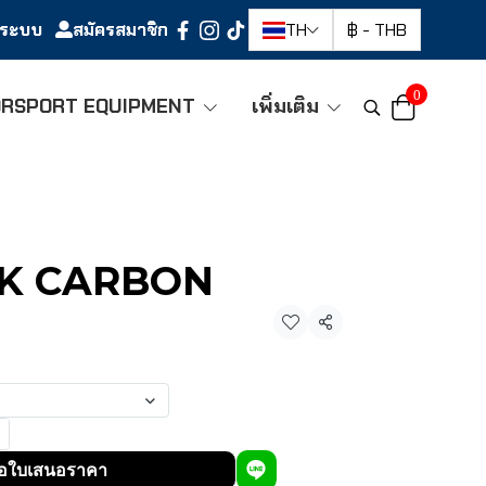
ู่ระบบ
สมัครสมาชิก
TH
฿
-
THB
0
RSPORT EQUIPMENT
เพิ่มเติม
-K CARBON
แชร์
อใบเสนอราคา