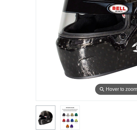
⚲
Hover to zoo