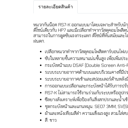
รายละเอียดสินค้า
หมวกกันน็อค RS7-K ออกแบบมาโดยเฉพาะสำหรับนักแข่งโ
ดีไซน์เดียวกับ HP7 และมีเปลือกทำจากวัสดุคอมโพสิต
สามารถในการดูดซับแรงกระแทก ดีไซน์ที่ทันสมัยและโฉ
ฝนตก.
เปลือกหมวกทำจากวัสดุคอมโพสิตคาร์บอนไฟเบ
ซับในหลายชั้นความหนาแน่นขั้นสูง เพื่อเพิ่ม
กระบังหน้าแบบ DSAF (Double Screen Anti-Fog)
ระบบระบายอากาศด้านบนและบริเวณคางที่มีประ
ระบบระบายอากาศเข้าและสปอยเลอร์ด้านหลังม
การออกแบบเปลือกและกระบังหน้าได้รับการปรั
RS7-K ไม่สามารถใช้งานร่วมกับระบบหรืออุปกร
ซีลยางสังเคราะห์เพื่อป้องกันสิ่งสกปรกและน้ำเข
ชุดกระบังหน้าและแกนหมุน: SE07 3MM, SV(S
ผ้าและหนังเทียมสีดำ ความแข็งแรงสูง สวมใส่ส
สี: ขาว