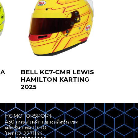
NA
BELL KC7-CMR LEWIS
HAMILTON KARTING
2025
HC MOTORSPORT
430 ถนนสวนผัก เเขวงตลิ่งซัน เขต
ตลิ่งซั่น กทม 10170
โทร 02-2231144