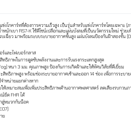
กคาร์ทที่ต้องการความเร็วสูง เป็นรุ่นสำหรับแข่งโกคาร์ทโดยเฉพาะ (ภา
น้ำหนักเบา RS7-K ใช้ดีไซน์เปลือกและแผ่นบังลมที่เป็นนวัตกรรมใหม่ ช่
บเฉี่ยว มาพร้อมระบบระบายอากาศขั้นสูง แผ่นบังลมป้องกันฝ้าสองชั้น (
อร์และไฟเบอร์กลาส
ประสิทธิภาพในการดูดซับพลังงานและการรับแรงกระแทกสูงสุด
 หนา 3 มม. คุณภาพสูง ป้องกันการเกิดฝ้าและให้ทัศนวิสัยที่ดีเยี่ยม
สิทธิภาพสูง พร้อมช่องระบายอากาศเข้าและออก 14 ช่อง เพื่อการระบาย
ีจำหน่ายแยกต่างหาก
บให้เหมาะสมเพื่อเพิ่มประสิทธิภาพด้านอากาศพลศาสตร์ ลดเสียงรบกวนภ
ณ์ยึด FHR ได้
้าสู่หมวกกันน็อค
E07)
บาย