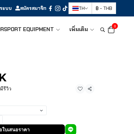
ู่ระบบ
สมัครสมาชิก
TH
฿
-
THB
0
RSPORT EQUIPMENT
เพิ่มเติม
-K
มีรีวิว
แชร์
อใบเสนอราคา