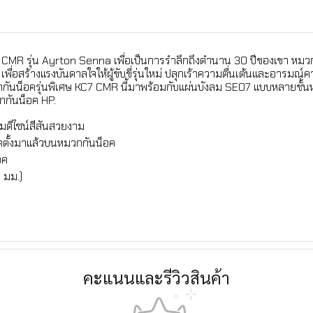
 CMR รุ่น Ayrton Senna เพื่อเป็นการรำลึกถึงตำนาน 30 ปีของเขา หมวก
พื่อสร้างแรงบันดาลใจให้ผู้ขับขี่รุ่นใหม่ ปลุกเร้าความตื่นเต้นและอารม
วกกันน็อครุ่นพิเศษ KC7 CMR นี้มาพร้อมกับแผ่นบังลม SE07 แบบหลายช
กกันน็อค HP.
มดีไซน์สีสันสวยงาม
ตั้งมาแล้วบนหมวกกันน็อค
อค
 มม.)
คะแนนและรีวิวสินค้า