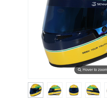
⚲
Hover to zoo