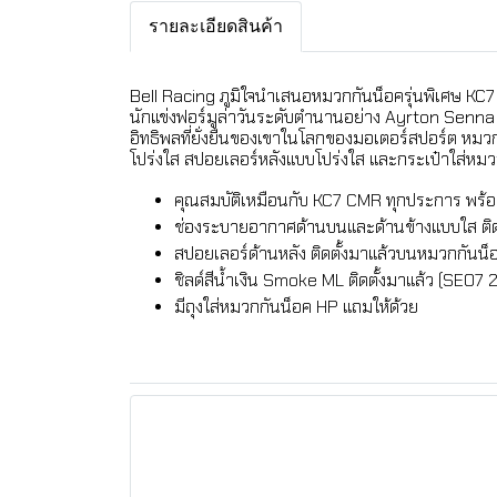
รายละเอียดสินค้า
Bell Racing ภูมิใจนำเสนอหมวกกันน็อครุ่นพิเศษ KC7
นักแข่งฟอร์มูล่าวันระดับตำนานอย่าง Ayrton Senna เ
อิทธิพลที่ยั่งยืนของเขาในโลกของมอเตอร์สปอร์ต หม
โปร่งใส สปอยเลอร์หลังแบบโปร่งใส และกระเป๋าใส่หมว
คุณสมบัติเหมือนกับ KC7 CMR ทุกประการ พร้อ
ช่องระบายอากาศด้านบนและด้านข้างแบบใส ติด
สปอยเลอร์ด้านหลัง ติดตั้งมาแล้วบนหมวกกันน็
ชิลด์สีน้ำเงิน Smoke ML ติดตั้งมาแล้ว (SE07 2
มีถุงใส่หมวกกันน็อค HP แถมให้ด้วย