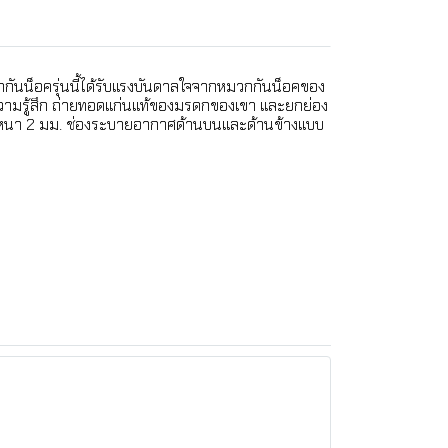
กันน็อครุ่นนี้ได้รับแรงบันดาลใจจากหมวกกันน็อคของ
ณ์ความรู้สึก ถ่ายทอดแก่นแท้ของมรดกของเขา และยกย่อง
ั้นหนา 2 มม. ช่องระบายอากาศด้านบนและด้านข้างแบบ