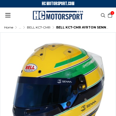
HC motorsport.COM
0
Home
...
BELL KC7-CMR
BELL KC7-CMR AYRTON SENNA KARTING