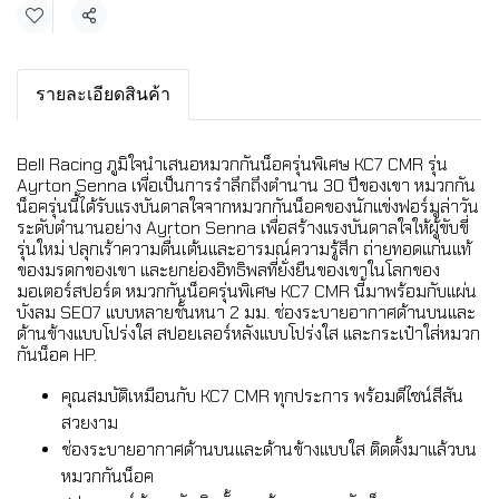
แชร์
รายละเอียดสินค้า
Bell Racing ภูมิใจนำเสนอหมวกกันน็อครุ่นพิเศษ KC7 CMR รุ่น
Ayrton Senna เพื่อเป็นการรำลึกถึงตำนาน 30 ปีของเขา หมวกกัน
น็อครุ่นนี้ได้รับแรงบันดาลใจจากหมวกกันน็อคของนักแข่งฟอร์มูล่าวัน
ระดับตำนานอย่าง Ayrton Senna เพื่อสร้างแรงบันดาลใจให้ผู้ขับขี่
รุ่นใหม่ ปลุกเร้าความตื่นเต้นและอารมณ์ความรู้สึก ถ่ายทอดแก่นแท้
ของมรดกของเขา และยกย่องอิทธิพลที่ยั่งยืนของเขาในโลกของ
มอเตอร์สปอร์ต หมวกกันน็อครุ่นพิเศษ KC7 CMR นี้มาพร้อมกับแผ่น
บังลม SE07 แบบหลายชั้นหนา 2 มม. ช่องระบายอากาศด้านบนและ
ด้านข้างแบบโปร่งใส สปอยเลอร์หลังแบบโปร่งใส และกระเป๋าใส่หมวก
กันน็อค HP.
คุณสมบัติเหมือนกับ KC7 CMR ทุกประการ พร้อมดีไซน์สีสัน
สวยงาม
ช่องระบายอากาศด้านบนและด้านข้างแบบใส ติดตั้งมาแล้วบน
หมวกกันน็อค