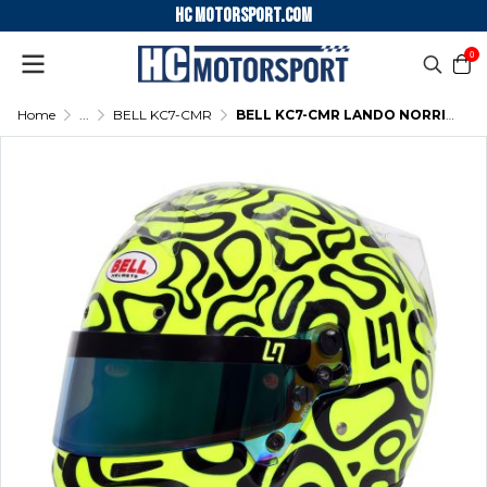
HC motorsport.COM
0
Home
...
BELL KC7-CMR
BELL KC7-CMR LANDO NORRIS KARTING