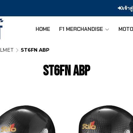
เข้าส
HOME
F1 MERCHANDISE
MOTO
ELMET
ST6FN ABP
ST6FN ABP