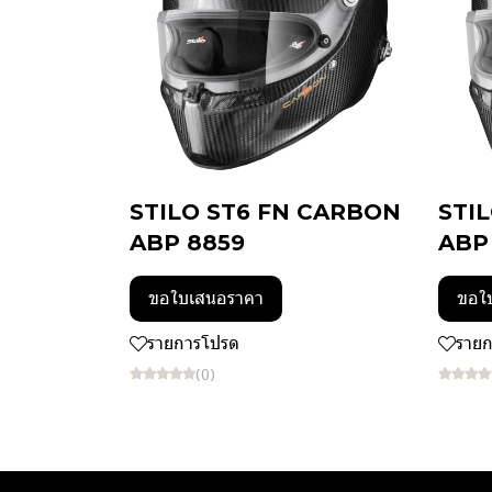
STILO ST6 FN CARBON
STI
ABP 8859
ABP
ขอใบเสนอราคา
ขอใ
รายการโปรด
ราย
(0)