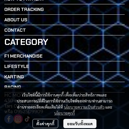
ORDER TRACKING
ABOUT US
CONTACT
CATEGORY
F1 MERCHANDISE
LIFESTYLE
KARTING
RACING
เว็บไซต์นี้มีการใช้งานคุกกี้ เพื่อเพิ่มประสิทธิภาพและ
HC MOTORSPORT
430 ถนนสวนผัก เเขวงตลิ่งซัน เขตตลิ่งซั่น กทม 10170
ประสบการณ์ที่ดีในการใช้งานเว็บไซต์ของท่าน ท่านสามารถ
โทร 02-2231144
อ่านรายละเอียดเพิ่มเติมได้ที่
นโยบายความเป็นส่วนตัว
และ
หรือ 0952509909
นโยบายคุกกี้
ตั้งค่าคุกกี้
ยอมรับทั้งหมด