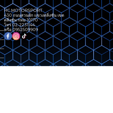
HC MOTORSPORT
430 ถนนสวนผัก เเขวงตลิ่งซัน เขต
ตลิ่งซั่น กทม 10170
โทร 02-2231144
หรือ 0952509909